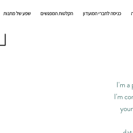
כניסה לחברי המועדון
הקלטות המפגשים
שפע של מתנות
ח
I'm a
I'm co
your
dat