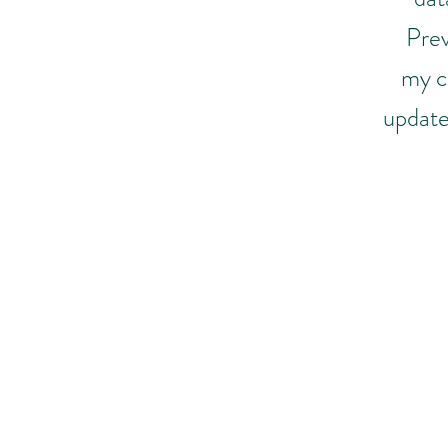
Prev
my c
update