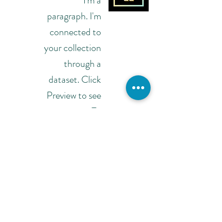
I'm a
paragraph. I'm
connected to
your collection
through a
dataset. Click
Preview to see
my content. To
update me, go
to the Data
Manager.