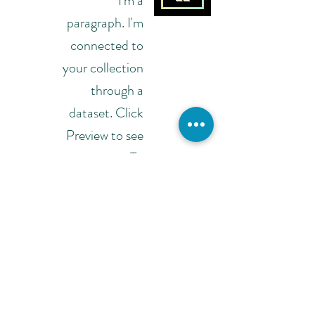
I'm a
paragraph. I'm
connected to
your collection
through a
dataset. Click
Preview to see
my content. To
update me, go
to the Data
Manager.