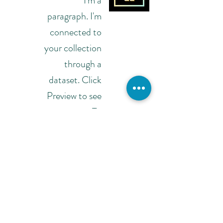
I'm a
paragraph. I'm
connected to
your collection
through a
dataset. Click
Preview to see
my content. To
update me, go
to the Data
Manager.