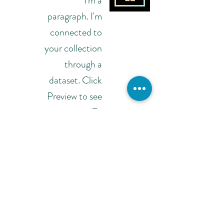
I'm a
paragraph. I'm
connected to
your collection
through a
dataset. Click
Preview to see
my content. To
update me, go
to the Data
Manager.