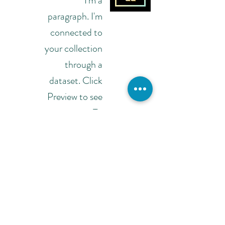
I'm a
paragraph. I'm
connected to
your collection
through a
dataset. Click
Preview to see
my content. To
update me, go
to the Data
Manager.