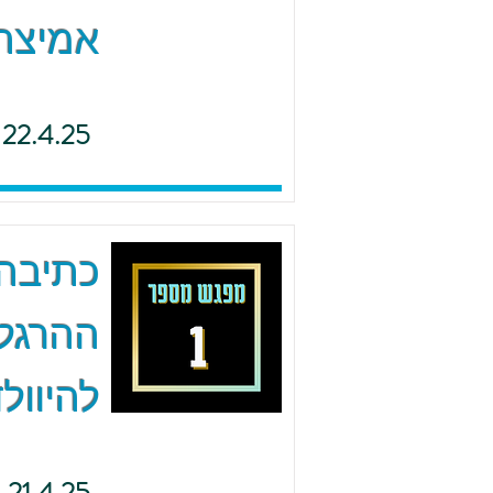
אמיצה 
22.4.25
כתיבה 
ההרגל
להיוולד