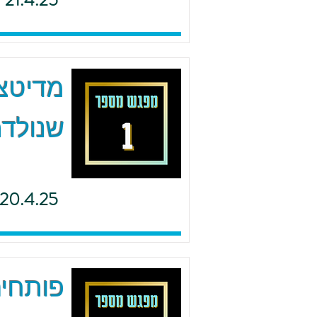
21.4.25
מדיטצי
שנולדת
20.4.25
פותחים