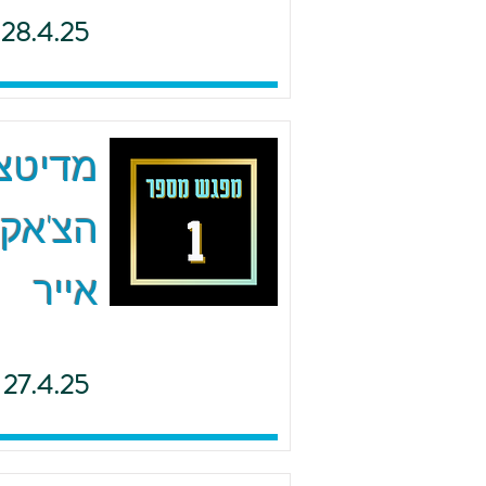
28.4.25
הצ'אקר
אייר
27.4.25