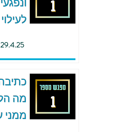
ונפגעי
לעילוי
29.4.25
כתיבה 
מה הל
ממני ע