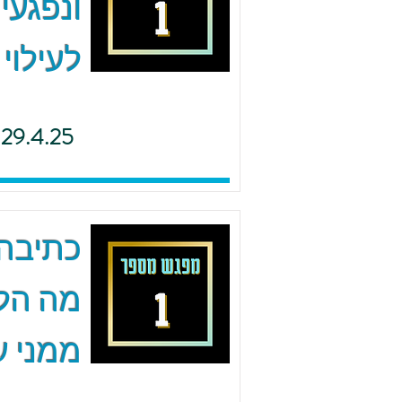
ונפגעי
לעילוי
29.4.25
כתיבה 
מה הל
ממני ע