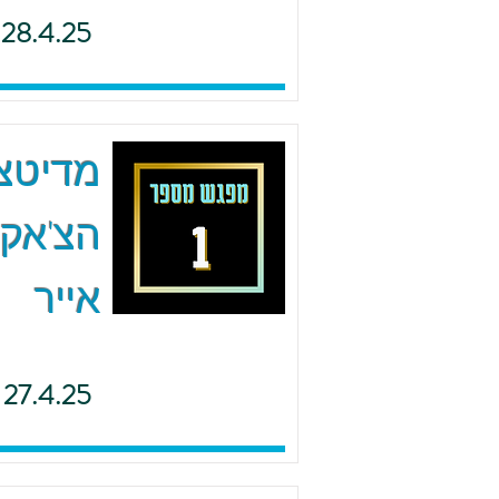
28.4.25
הצ'אקר
אייר
27.4.25