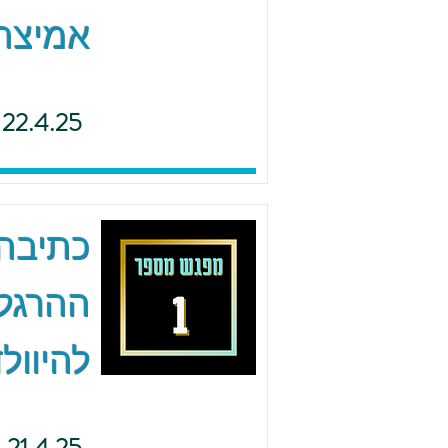
אמיצה 
22.4.25
כתיבה 
ההרגל
להיוולד