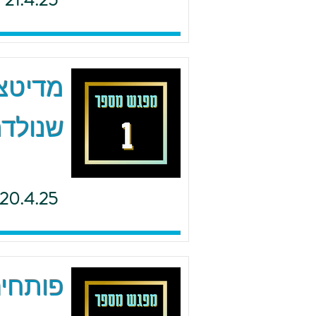
21.4.25
מדיטצי
שנולדת
20.4.25
פותחים