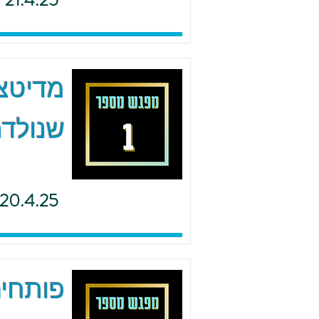
21.4.25
מדיטצי
שנולדת
20.4.25
פותחים