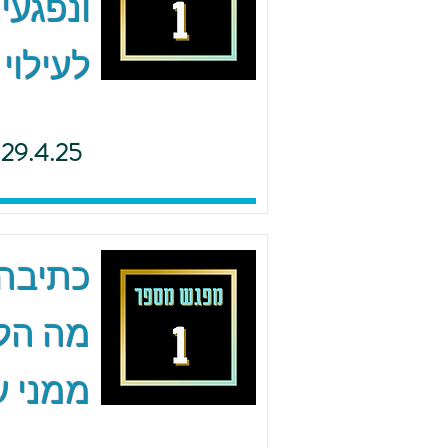
ונפגעי
לעילוי
29.4.25
כתיבה 
מה הל
ממני ע