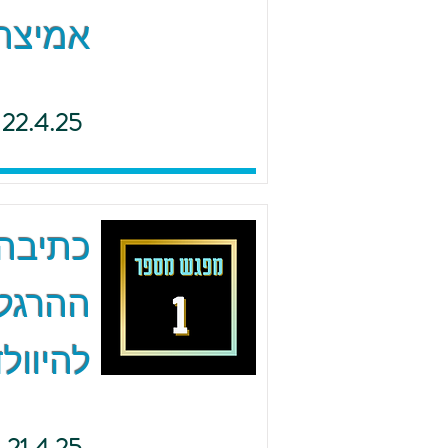
אמיצה 
22.4.25
כתיבה 
ההרגל
להיוולד