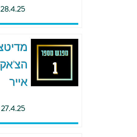
28.4.25
הצ'אקר
אייר
27.4.25