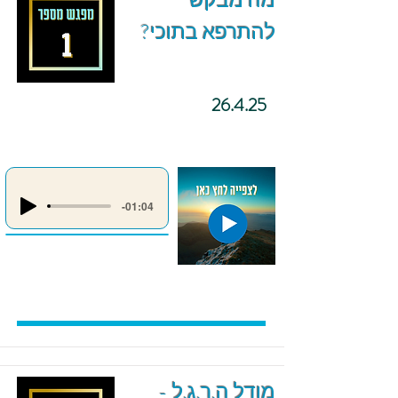
מה מבקש
להתרפא בתוכי?
26.4.25
-01:04
מודל ה.ר.ג.ל -