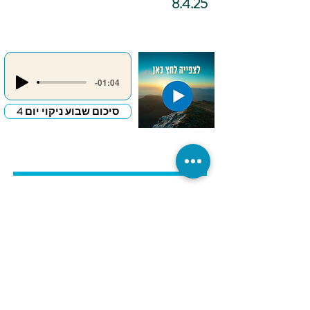
8.4.25
-01:04
סיכום שבוע ניקוי יום 4
כתיבה
אינטואיטיבית –
"מכתב פרידה
לדבר שמעכב