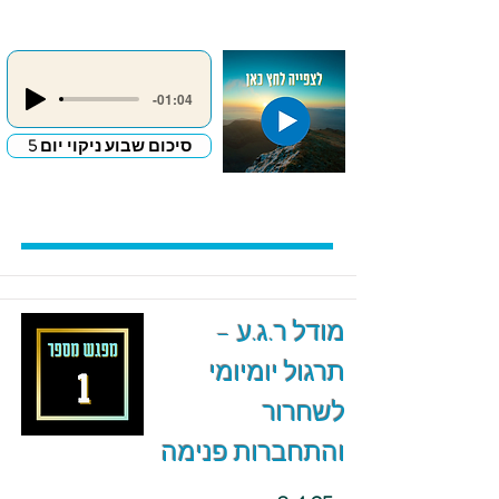
-01:04
סיכום שבוע ניקוי יום 5
מודל ר.ג.ע –
תרגול יומיומי
לשחרור
והתחברות פנימה